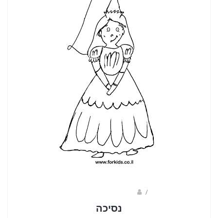
/
ברק שקד- המסלול הירוק
נסיכה