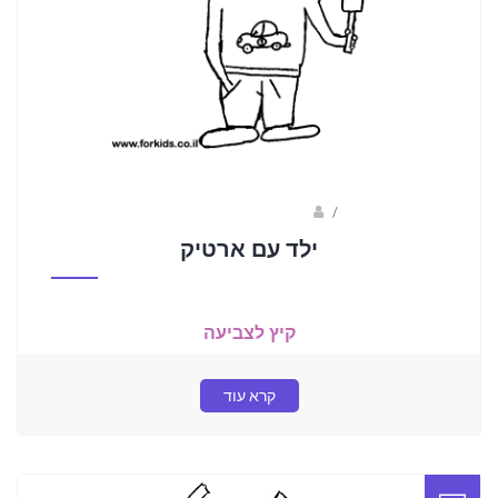
/
ברק שקד- המסלול הירוק
ילד עם ארטיק
קיץ לצביעה
קרא עוד