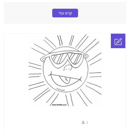
קרא עוד
/
ברק שקד- המסלול הירוק