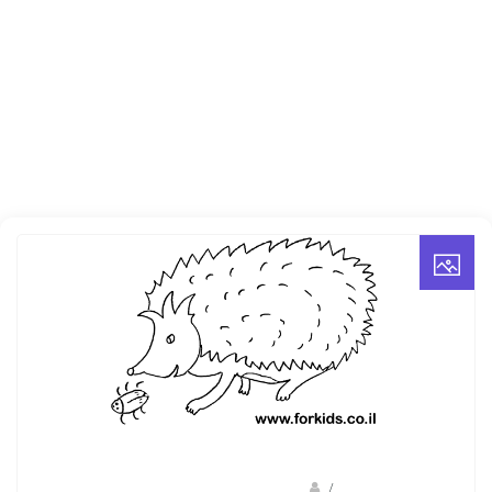
/
ברק שקד- המסלול הירוק