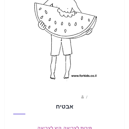
/
ברק שקד- המסלול הירוק
אבטיח
פירות לצביעה
,
קיץ לצביעה