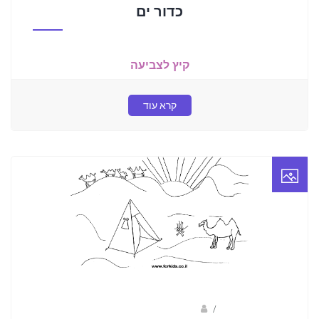
כדור ים
קיץ לצביעה
קרא עוד
/
ברק שקד- המסלול הירוק