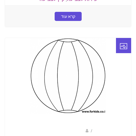
קרא עוד
/
ברק שקד- המסלול הירוק