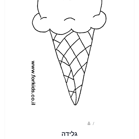
/
ברק שקד- המסלול הירוק
גלידה