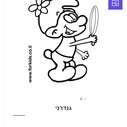
/
ברק שקד- המסלול הירוק
גנדרני