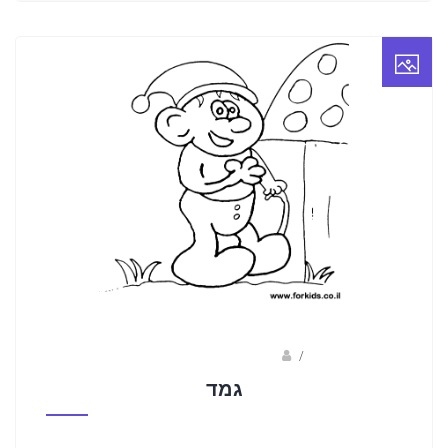
/
ברק שקד- המסלול הירוק
גמד