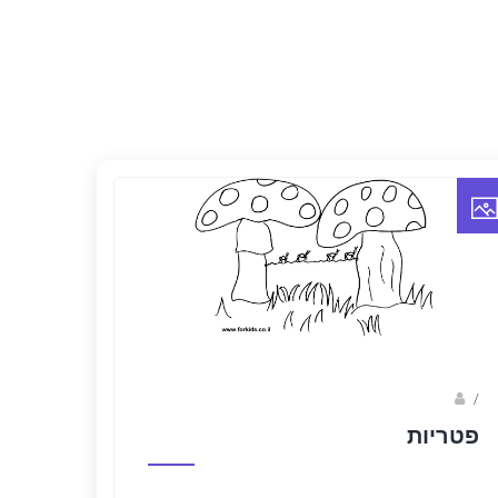
/
ברק שקד- המסלול הירוק
פטריות