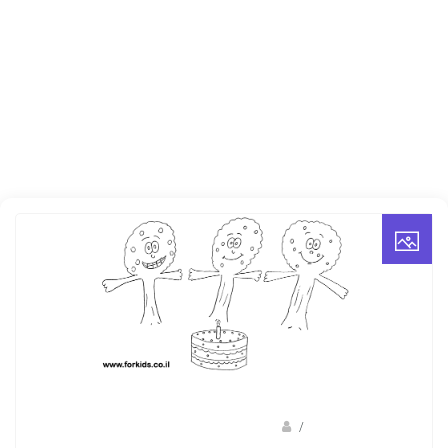
/
ברק שקד- המסלול הירוק