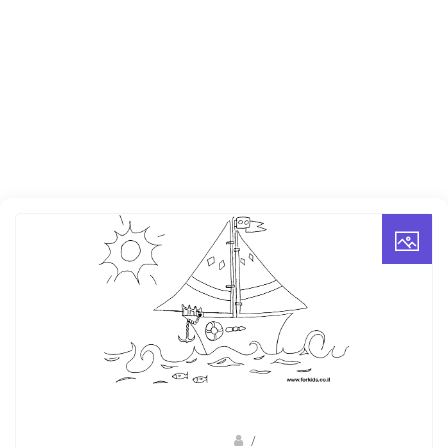
/
רונן לוי