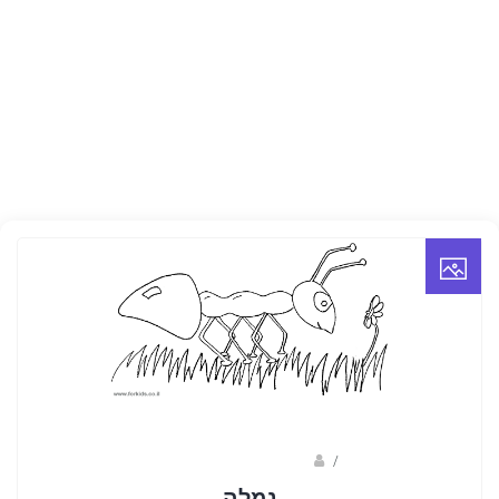
/
ברק שקד- המסלול הירוק
נמלה