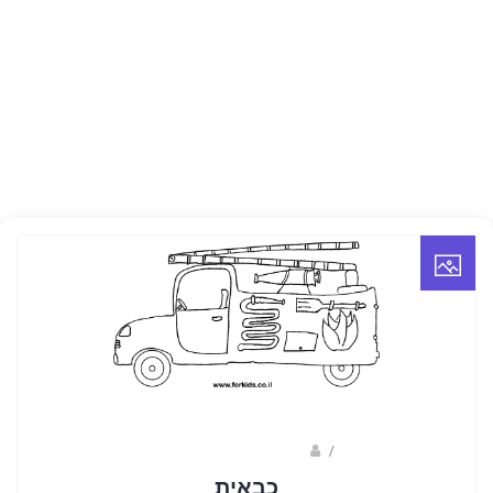
/
ברק שקד- המסלול הירוק
כבאית