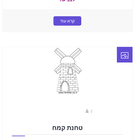
קרא עוד
/
ברק שקד- המסלול הירוק
טחנת קמח