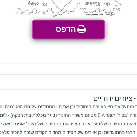
הדפס
 ציורים יהודיים
 ומתעד את חיי העיירה היהודית וכן את חיי החסידים עליהם הוא נמנה יותר
במכחול על בד. מורה "בכיר" תואר B.A מטעם משרד החינוך (בוגר מכללת בי
ירתי את החסידים של פעם אתה תצייר את החסידים של היום" אופנר רואה ז
התועדיות וכן איורים של חסידים מהדור הקודם שזכה להכיר פלאפון 0506764866 טלפון 039606908 כפר ח