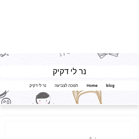
נר לי דקיק
blog
Home
חנוכה לצביעה
נר לי דקיק
/
ברק שקד- המסלול הירוק