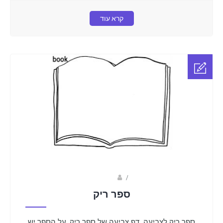
קרא עוד
Fotkids
/
ספר ריק
ספר ריק לצביעה. דף צביעה של ספר ריק, על הספר יש