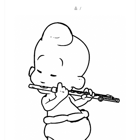
Fotkids
/