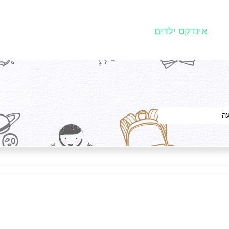
אינדקס ילדים
עה