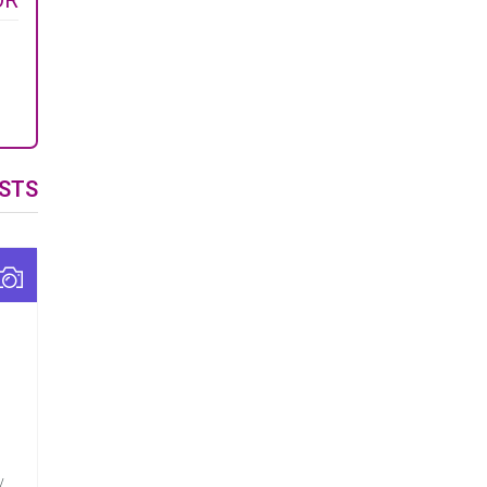
OR
STS
/