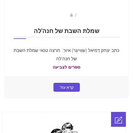
Fotkids
/
שמלת השבת של חנה'לה
כתב יצחק דְמיאל (שוַוייגֶר) איור: תרצה טנאי שמלת השבת
של חנה'לה
ספרים לצביעה
קרא עוד