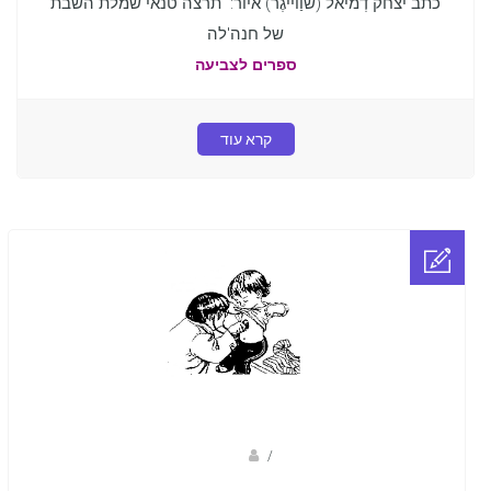
כתב יצחק דְמיאל (שוַוייגֶר) איור: תרצה טנאי שמלת השבת
של חנה'לה
ספרים לצביעה
קרא עוד
Fotkids
/